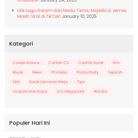
Graduate!
January 24, 2025
Lirik Lagu Garam dan Madu Tenxii, Naykilla & Jemsii,
Masih Viral di TikTok!
January 10, 2025
Kategori
Career Advice
Contoh CV
Contoh Surat
film
Musik
News
Pra Kerja
Productivity
Sejarah
Skill
Surat Lamaran Kerja
Tips
Ucapan Hari Raya
Uncategorized
Wisata
Populer Hari Ini