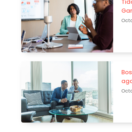
Tid
Gan
Octo
Bos
aga
Octo