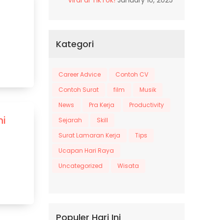
Kategori
Career Advice
Contoh CV
Contoh Surat
film
Musik
News
Pra Kerja
Productivity
ni
Sejarah
Skill
Surat Lamaran Kerja
Tips
Ucapan Hari Raya
Uncategorized
Wisata
Populer Hari Ini