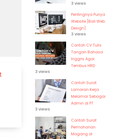
3 views
Pentingnya Punya
Website [Bali Web
Design]
3 views
Contoh CV Tulis
Tangan Bahasa
Inggris Agar
Tembus HRD
3 views
t
Contoh Surat
Lamaran Kerja
Melamar Sebagai
Admin di PT
3 views
Contoh Surat
Permohonan
Magang di