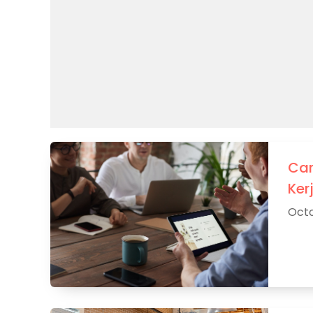
Car
Ker
Octo