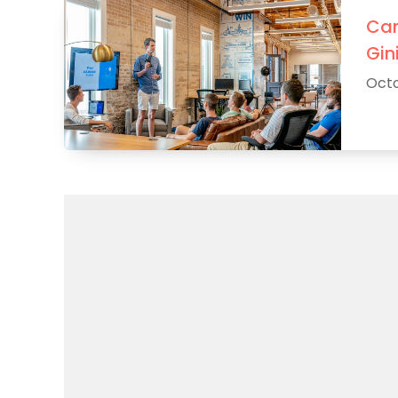
Car
Gin
Octo