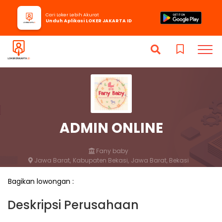
Cari Loker Lebih Akurat
Unduh Aplikasi LOKER JAKARTA ID
ADMIN ONLINE
Fany baby
Jawa Barat,
Kabupaten Bekasi,
Jawa Barat, Bekasi
1 bulan yang lalu
Bagikan lowongan :
Lamar
Simpan
Deskripsi Perusahaan