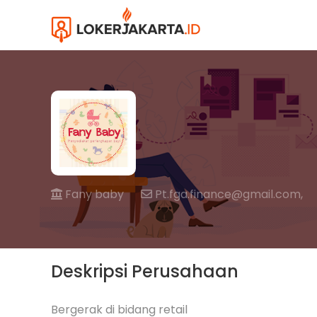
Fany baby
Pt.fga.finance@gmail.com,
Deskripsi Perusahaan
Bergerak di bidang retail