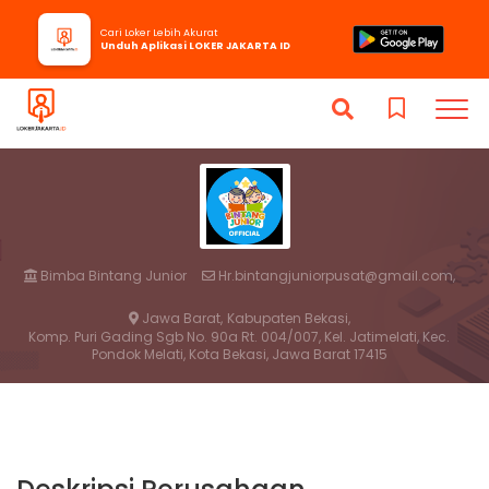
Cari Loker Lebih Akurat
Unduh Aplikasi LOKER JAKARTA ID
Bimba Bintang Junior
Hr.bintangjuniorpusat@gmail.com,
Jawa Barat,
Kabupaten Bekasi,
Komp. Puri Gading Sgb No. 90a Rt. 004/007, Kel. Jatimelati, Kec.
Pondok Melati, Kota Bekasi, Jawa Barat 17415