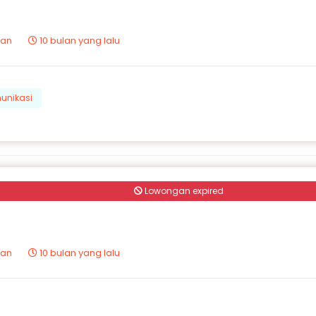
tan
10 bulan yang lalu
unikasi
Lowongan expired
tan
10 bulan yang lalu