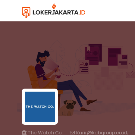
The Watch Co.
Karir@kgbgroup.co.id,