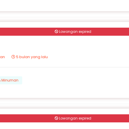
Lowongan expired
tan
5 bulan yang lalu
 & Minuman
Lowongan expired