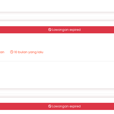
Lowongan expired
tan
10 bulan yang lalu
Lowongan expired