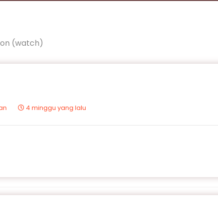
ion (watch)
tan
4 minggu yang lalu