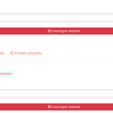
Lowongan expired
tan
11 bulan yang lalu
unikasi
Lowongan expired