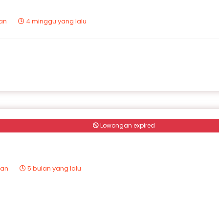
tan
4 minggu yang lalu
Lowongan expired
tan
5 bulan yang lalu