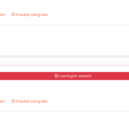
tan
6 bulan yang lalu
Lowongan expired
tan
6 bulan yang lalu