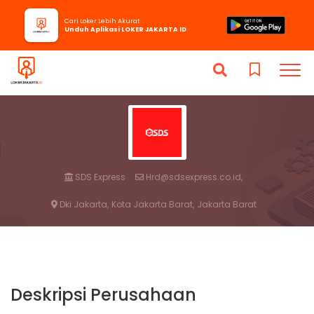
Cari Loker Lebih Akurat
Unduh Aplikasi LOKER JAKARTA ID
SDS Express
Hrd@sdsexpress.co.id,
Dki Jakarta,
Kota Jakarta Barat,
Jakarta Barat
Deskripsi Perusahaan