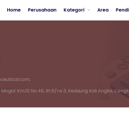
Home
Perusahaan
Kategori
Area
Pendi
ceutical.com,
 Mogot Km.10 No.46, Rt.6/rw.3, Kedaung Kali Angke, Cengk