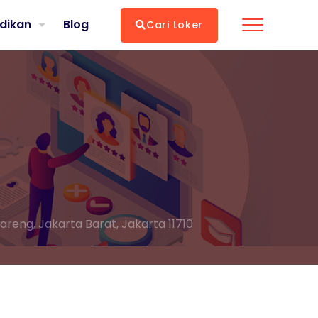
dikan
Blog
Cari Loker
areng, Jakarta Barat, Jakarta 11710