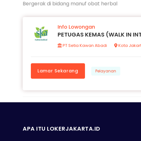
Bergerak di bidang manuf obat herbal
Info Lowongan
PETUGAS KEMAS (WALK IN IN
PT Setia Kawan Abadi
Kota Jakar
Lamar Sekarang
Pelayanan
APA ITU LOKERJAKARTA.ID