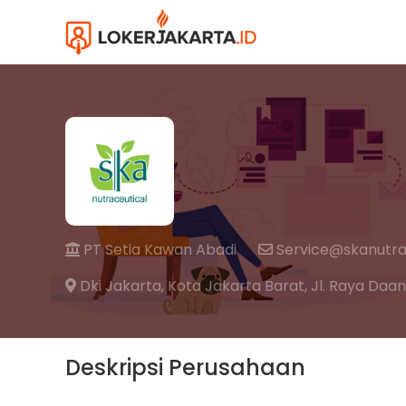
PT Setia Kawan Abadi
Service@skanutra
Dki Jakarta,
Kota Jakarta Barat,
Jl. Raya Daan
Deskripsi Perusahaan