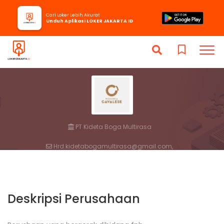
Cari Loker Lebih Akurat
Unduh Aplikasi LOKER JAKARTA ID
PT Kideta Boga Multirasa
Hrd.kidetabogamultirasa@gmail.com,
Dki Jakarta,
Kota Jakarta Utara,
Kelapa Gading, Jakarta Utara.
Deskripsi Perusahaan