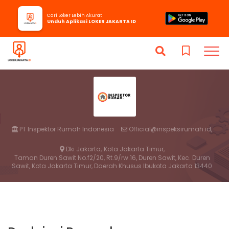
Cari Loker Lebih Akurat
Unduh Aplikasi LOKER JAKARTA ID
PT Inspektor Rumah Indonesia
Official@inspeksirumah.id,
Dki Jakarta,
Kota Jakarta Timur,
Taman Duren Sawit No.f2/20, Rt.9/rw.16, Duren Sawit, Kec. Duren
Sawit, Kota Jakarta Timur, Daerah Khusus Ibukota Jakarta 13440