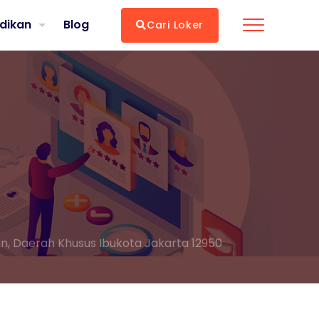
dikan
Blog
Cari Loker
tan, Daerah Khusus Ibukota Jakarta 12950