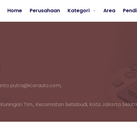
Home
Perusahaan
Kategori
Area
Pendi
anto.putra@icarauto.com,
n, Kuningan Tim., Kecamatan Setiabudi, Kota Jakarta Sela