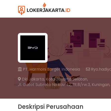
PT. Harmoni Targer Indonesia
Ryo.hadiy
Dki Jakarta,
Kota Jakarta Selatan,
Jl. Gatot Subroto No.kav 42, Rt.8/rw.3, Kuninga
Deskripsi Perusahaan