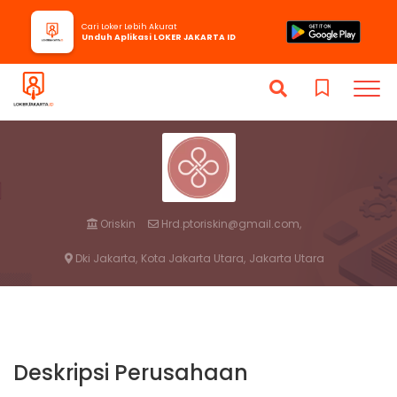
Cari Loker Lebih Akurat
Unduh Aplikasi LOKER JAKARTA ID
Oriskin
Hrd.ptoriskin@gmail.com,
Dki Jakarta,
Kota Jakarta Utara,
Jakarta Utara
Deskripsi Perusahaan