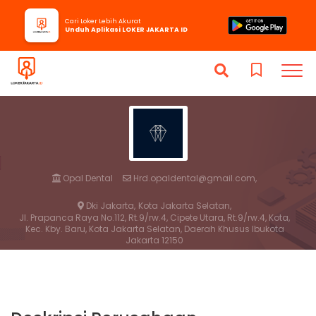
Cari Loker Lebih Akurat
Unduh Aplikasi LOKER JAKARTA ID
Opal Dental
Hrd.opaldental@gmail.com,
Dki Jakarta,
Kota Jakarta Selatan,
Jl. Prapanca Raya No.112, Rt.9/rw.4, Cipete Utara, Rt.9/rw.4, Kota,
Kec. Kby. Baru, Kota Jakarta Selatan, Daerah Khusus Ibukota
Jakarta 12150