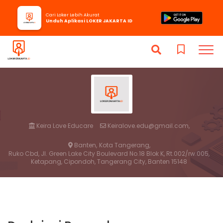
Cari Loker Lebih Akurat
Unduh Aplikasi LOKER JAKARTA ID
Keira Love Educare
Keiralove.edu@gmail.com,
Banten,
Kota Tangerang,
Ruko Cbd, Jl. Green Lake City Boulevard No.18 Blok K, Rt.002/rw.005,
Ketapang, Cipondoh, Tangerang City, Banten 15148