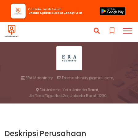
Cari Loker Lebih Akurat
Unduh Aplikasi LOKER JAKARTA ID
ERA Machinery
Eramachinery@gmail.com,
Dki Jakarta,
Kota Jakarta Barat,
Jln Toko Tiga No.42a , Jakarta Barat 11230
Deskripsi Perusahaan