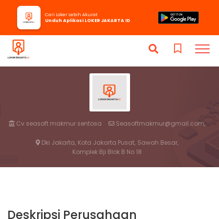
Cari Loker Lebih Akurat
Unduh Aplikasi LOKER JAKARTA ID
Cv seasoft makmur sentosa
Seasoftmakmur@gmail.com,
Dki Jakarta,
Kota Jakarta Pusat,
Sawah Besar,
Komplek Bji Blok B No 18
Deskripsi Perusahaan