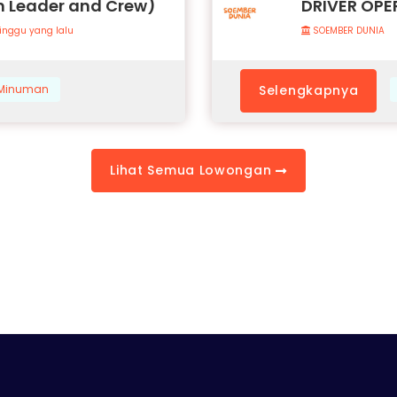
 Leader and Crew)
DRIVER OPE
inggu yang lalu
SOEMBER DUNIA
& Minuman
Selengkapnya
Lihat Semua Lowongan