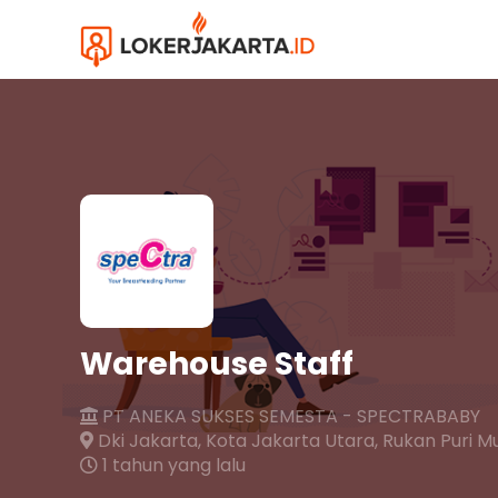
Warehouse Staff
PT ANEKA SUKSES SEMESTA - SPECTRABABY
Dki Jakarta,
Kota Jakarta Utara,
Rukan Puri Mu
1 tahun yang lalu