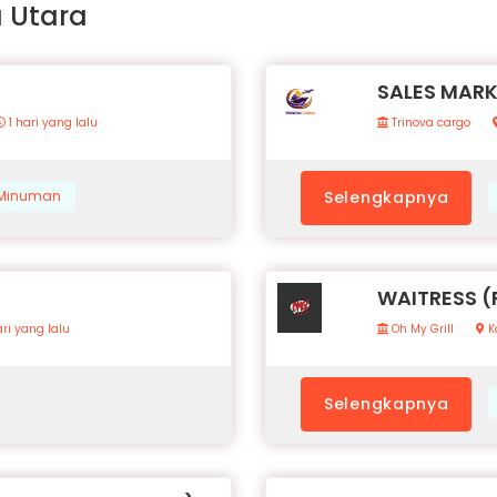
a Utara
SALES MAR
1 hari yang lalu
Trinova cargo
& Minuman
Selengkapnya
WAITRESS 
ri yang lalu
Oh My Grill
K
Selengkapnya