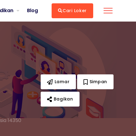
dikan
Blog
Cari Loker
Lamar
Simpan
Bagikan
sia 14350