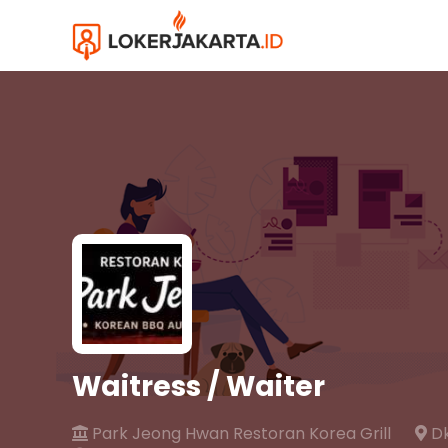
Waitress / Waiter
Park Jeong Hwan Restoran Korea Grill
Dk