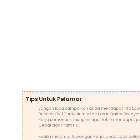
Tips Untuk Pelamar
Jangan lupa sampaikan anda mendapat Info Low
Buatlah CV (Curriculum Vitae) atau Daftar Riwaya
Kerja semenarik mungkin agar lebih mendapat pe
Cepat dan Praktis di
Ketika melamar lowongan kerja, anda tidak bo