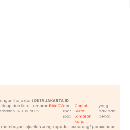
ongan Kerja dari
LOKER JAKARTA ID
t Hidup dan Surat Lamaran
BikinCV
dan
Contoh
yang
rhatian HRD. Buat CV
lihat
Surat
baik dan
juga
Lamaran
benar.
Kerja
leh membayar sejumlah uang kepada seseorang/ perusahaan.