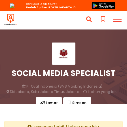
Cari Loker Lebih Akurat
Unduh Aplikasi LOKER JAKARTA ID
SOCIAL MEDIA SPECIALIST
PT Oval Indonesia (SMS Masking Indonesia)
Dki Jakarta,
Kota Jakarta Timur,
Jakarta
1 tahun yang lalu
Lamar
Simpan
Lowongan terbit 1 tahun yang lalu.