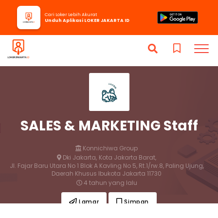
Cari Loker Lebih Akurat
Unduh Aplikasi LOKER JAKARTA ID
SALES & MARKETING Staff
Konnichiwa Group
Dki Jakarta,
Kota Jakarta Barat,
Jl. Fajar Baru Utara No 1 Blok A Kavling No 5, Rt.1/rw.8, Paling Ujung,
Daerah Khusus Ibukota Jakarta 11730
4 tahun yang lalu
Lamar
Simpan