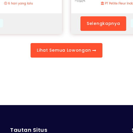
6 hari yang lalu
PT Petite Fleur In
Selengkapnya
Lihat Semua Lowongan
Tautan Situs