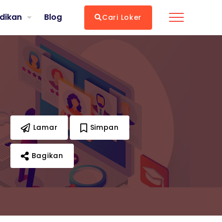
dikan
Blog
Cari Loker
Lamar
Simpan
Bagikan