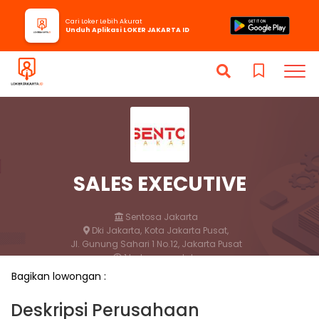
Cari Loker Lebih Akurat
Unduh Aplikasi LOKER JAKARTA ID
SALES EXECUTIVE
Sentosa Jakarta
Dki Jakarta,
Kota Jakarta Pusat,
Jl. Gunung Sahari 1 No.12, Jakarta Pusat
1 bulan yang lalu
Bagikan lowongan :
Lamar
Simpan
Deskripsi Perusahaan