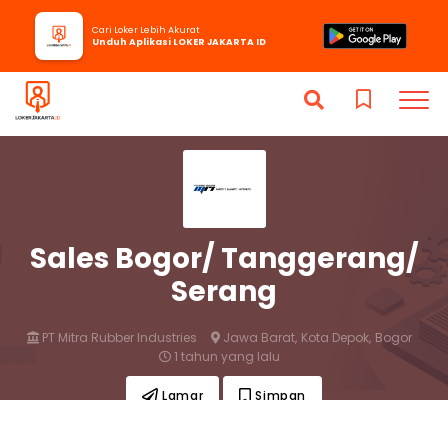
Cari Loker Lebih Akurat
Unduh Aplikasi LOKER JAKARTA ID
Sales Bogor/ Tanggerang/
Serang
PT Mitra Rubber Industries
Jawa Barat,
Kota Depok,
Bogor
1 tahun yang lalu
Lamar
Simpan