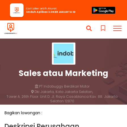
Cari Loker Lebih Akurat
Unduh Aplikasi LOKER JAKARTA ID
Sales atau Marketing
PT Indobuggy Berdikari Motor
Dki Jakarta,
Kota Jakarta Selatan,
Tower A. 26th Floor. Unit D. Jl. Raya Casablanca Kav. 88. Jakarta
Selatan 12870
2 bulan yang lalu
Bagikan lowongan :
Lamar
Simpan
Deskripsi Perusahaan