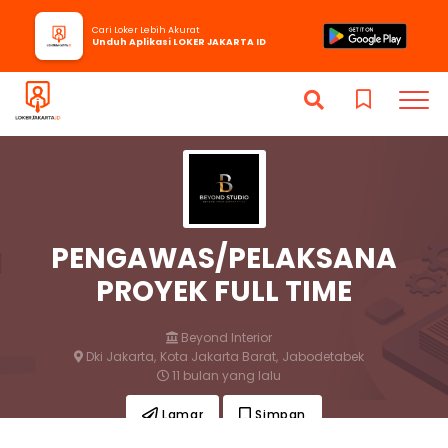
Cari Loker Lebih Akurat
Unduh Aplikasi LOKER JAKARTA ID
PENGAWAS/PELAKSANA
PROYEK FULL TIME
Beyond Interior
Dki Jakarta,
Kota Jakarta Barat,
Jabodetabek
11 bulan yang lalu
Lamar
Simpan