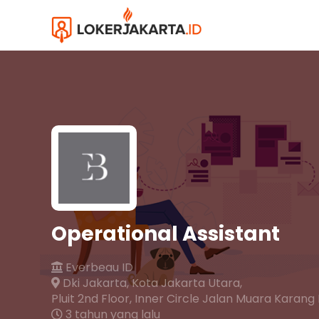
Operational Assistant
Everbeau ID
Dki Jakarta,
Kota Jakarta Utara,
Pluit 2nd Floor, Inner Circle Jalan Muara Karang
3 tahun yang lalu