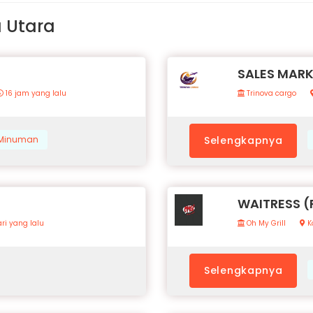
a Utara
SALES MAR
16 jam yang lalu
Trinova cargo
& Minuman
Selengkapnya
WAITRESS 
ri yang lalu
Oh My Grill
K
Selengkapnya