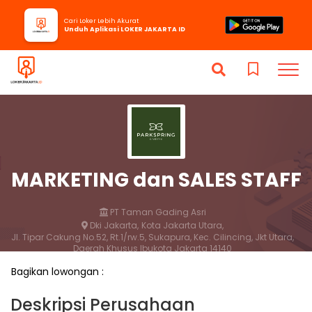
Cari Loker Lebih Akurat
Unduh Aplikasi LOKER JAKARTA ID
MARKETING dan SALES STAFF
PT Taman Gading Asri
Dki Jakarta,
Kota Jakarta Utara,
Jl. Tipar Cakung No.52, Rt.1/rw.5, Sukapura, Kec. Cilincing, Jkt Utara,
Daerah Khusus Ibukota Jakarta 14140
1 bulan yang lalu
Bagikan lowongan :
Lamar
Simpan
Deskripsi Perusahaan