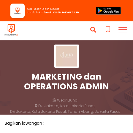
Cari Loker Lebih Akurat
Unduh Aplikasi LOKER JAKARTA ID
MARKETING dan
OPERATIONS ADMIN
Wear Eluna
Dki Jakarta,
Kota Jakarta Pusat,
Dki Jakarta, Kota Jakarta Pusat, Tanah Abang, Jakarta Pusat
1 bulan yang lalu
Bagikan lowongan :
Lamar
Simpan