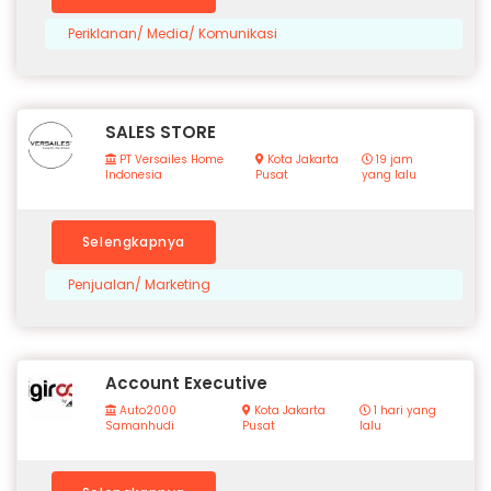
Periklanan/ Media/ Komunikasi
SALES STORE
PT Versailes Home
Kota Jakarta
19 jam
Indonesia
Pusat
yang lalu
Selengkapnya
Penjualan/ Marketing
Account Executive
Auto2000
Kota Jakarta
1 hari yang
Samanhudi
Pusat
lalu