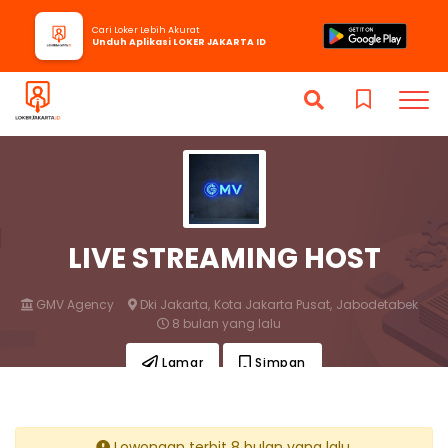
Cari Loker Lebih Akurat
Unduh Aplikasi LOKER JAKARTA ID
LIVE STREAMING HOST
GMV Agency
Dki Jakarta,
Kota Jakarta Pusat,
Jabodetabek
8 bulan yang lalu
Lamar
Simpan
Lowongan terbit 8 bulan yang lalu.