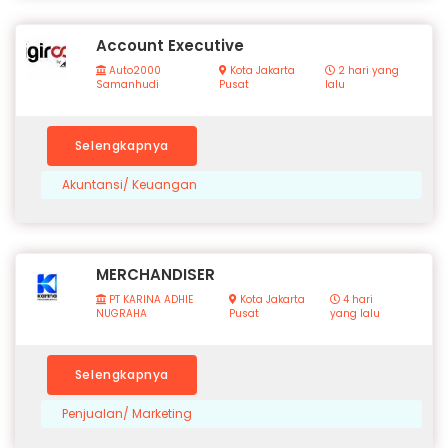
Account Executive
Auto2000
Kota Jakarta
2 hari yang
Samanhudi
Pusat
lalu
Selengkapnya
Akuntansi/ Keuangan
MERCHANDISER
PT KARINA ADHIE
Kota Jakarta
4 hari
NUGRAHA
Pusat
yang lalu
Selengkapnya
Penjualan/ Marketing