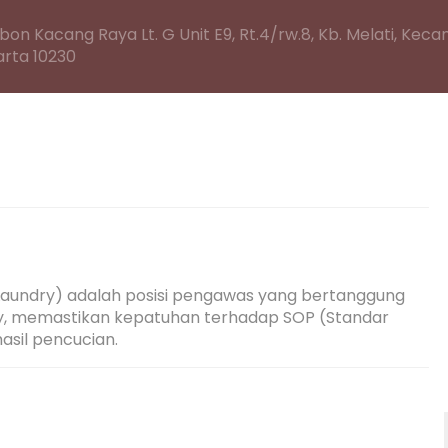
on Kacang Raya Lt. G Unit E9, Rt.4/rw.8, Kb. Melati, Ke
arta 10230
Laundry) adalah posisi pengawas yang bertanggung 
y, memastikan kepatuhan terhadap SOP (Standar 
asil pencucian.