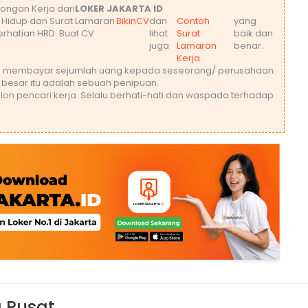
ongan Kerja dari
LOKER JAKARTA ID
t Hidup dan Surat Lamaran
BikinCV
dan
Contoh
yang
rhatian HRD. Buat CV
lihat
Surat
baik dan
juga
Lamaran
benar.
Kerja
leh membayar sejumlah uang kepada seseorang/ perusahaan.
 besar itu adalah sebuah penipuan.
lon pencari kerja. Selalu berhati-hati dan waspada terhadap
a Pusat