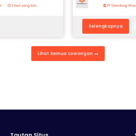
t
3 hari yang lalu
PT Gemilang Wise
Selengkapnya
Lihat Semua Lowongan
Tautan Situs