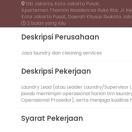
Dki Jakarta,
Kota Jakarta Pusat,
Apartemen Thamrin Residences Ruko Rte, Jl. Keb
Kota Jakarta Pusat, Daerah Khusus Ibukota Jak
2 bulan yang lalu
Deskripsi Perusahaan
Jasa laundry dan cleaning services
Deskripsi Pekerjaan
Laundry Lead (atau Leader Laundry/Supervisor 
jawab memimpin operasional harian tim laundr
Operasional Prosedur), serta menjaga kualitas h
Syarat Pekerjaan