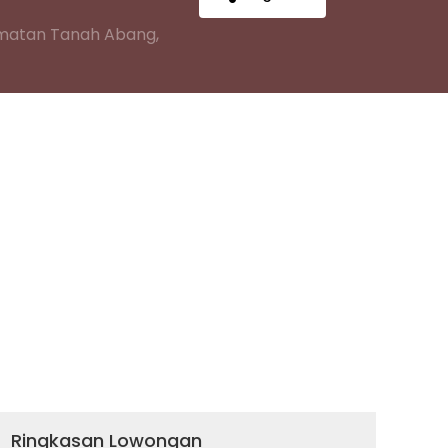
camatan Tanah Abang,
Ringkasan Lowongan