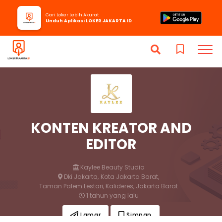
Cari Loker Lebih Akurat
Unduh Aplikasi LOKER JAKARTA ID
KONTEN KREATOR AND
EDITOR
Kaylee Beauty Studio
Dki Jakarta,
Kota Jakarta Barat,
Taman Palem Lestari, Kalideres, Jakarta Barat
1 tahun yang lalu
Lamar
Simpan