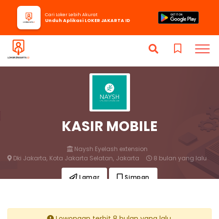
Cari Loker Lebih Akurat
Unduh Aplikasi LOKER JAKARTA ID
KASIR MOBILE
Naysh Eyelash extension
Dki Jakarta,
Kota Jakarta Selatan,
Jakarta
8 bulan yang lalu
Lamar
Simpan
Lowongan terbit 8 bulan yang lalu.