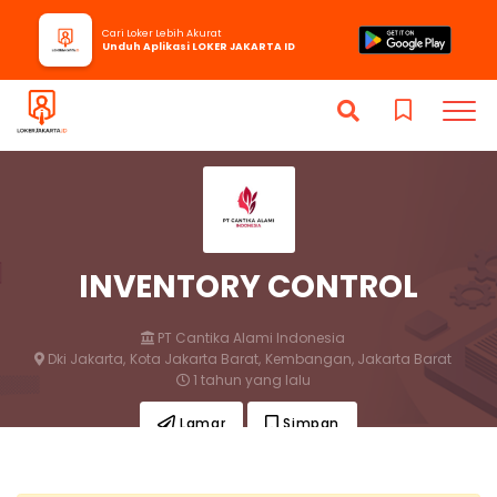
Cari Loker Lebih Akurat
Unduh Aplikasi LOKER JAKARTA ID
INVENTORY CONTROL
PT Cantika Alami Indonesia
Dki Jakarta,
Kota Jakarta Barat,
Kembangan, Jakarta Barat
1 tahun yang lalu
Lamar
Simpan