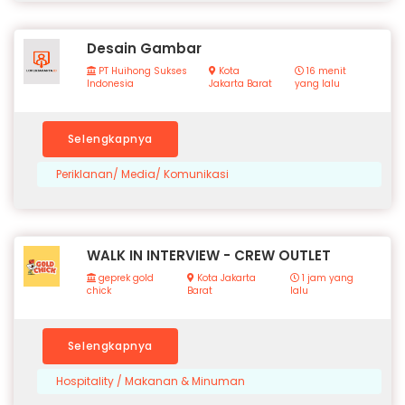
Desain Gambar
PT Huihong Sukses
Kota
16 menit
Indonesia
Jakarta Barat
yang lalu
Selengkapnya
Periklanan/ Media/ Komunikasi
WALK IN INTERVIEW - CREW OUTLET
geprek gold
Kota Jakarta
1 jam yang
chick
Barat
lalu
Selengkapnya
Hospitality / Makanan & Minuman