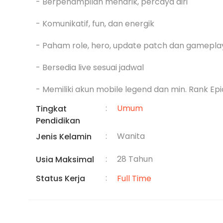
- Berpenampilan menarik, percaya diri

- Komunikatif, fun, dan energik

- Paham role, hero, update patch dan gamepla
- Bersedia live sesuai jadwal

- Memiliki akun mobile legend dan min. Rank Ep
:
Umum
Tingkat
Pendidikan
:
Wanita
Jenis Kelamin
:
28 Tahun
Usia Maksimal
:
Status Kerja
Full Time