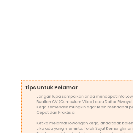
Tips Untuk Pelamar
Jangan lupa sampaikan anda mendapat Info Low
Buatlah CV (Curriculum Vitae) atau Daftar Riwaya
Kerja semenarik mungkin agar lebih mendapat pe
Cepat dan Praktis di
Ketika melamar lowongan kerja, anda tidak bo
Jika ada yang meminta, Tolak Saja! Kemungkinan