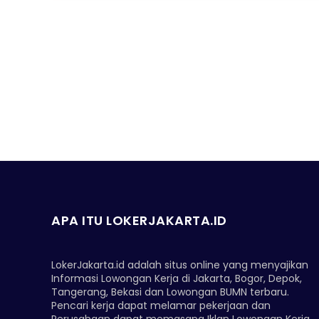
APA ITU LOKERJAKARTA.ID
LokerJakarta.id adalah situs online yang menyajikan
Informasi Lowongan Kerja di Jakarta, Bogor, Depok,
Tangerang, Bekasi dan Lowongan BUMN terbaru.
Pencari kerja dapat melamar pekerjaan dan
Perusahaan dapat memasang Iklan Lowongan Kerja