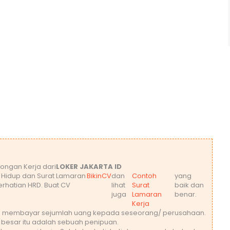
ongan Kerja dari
LOKER JAKARTA ID
t Hidup dan Surat Lamaran
BikinCV
dan
Contoh
yang
rhatian HRD. Buat CV
lihat
Surat
baik dan
juga
Lamaran
benar.
Kerja
leh membayar sejumlah uang kepada seseorang/ perusahaan.
 besar itu adalah sebuah penipuan.