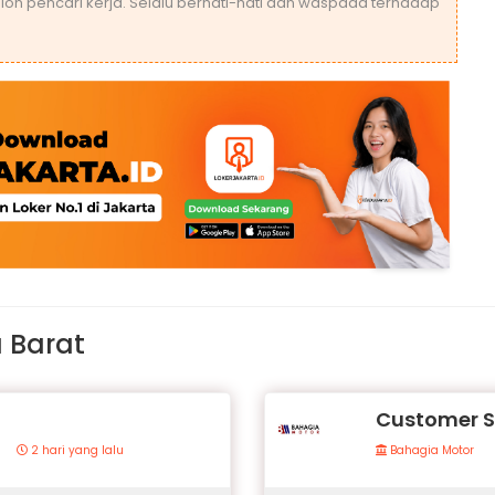
lon pencari kerja. Selalu berhati-hati dan waspada terhadap
 Barat
Customer S
2 hari yang lalu
Bahagia Motor