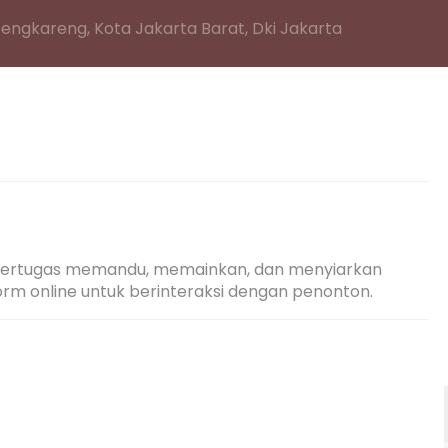
Cengkareng, Kota Jakarta Barat, Dki Jakarta
 bertugas memandu, memainkan, dan menyiarkan 
orm online untuk berinteraksi dengan penonton.