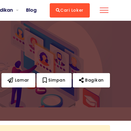
dikan
Blog
Cari Loker
Lamar
Simpan
Bagikan