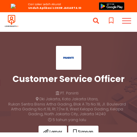
Cari Loker Lebih Akurat
Unduh Aplikasi LOKER JAKARTA ID
Customer Service Officer
PT. Paninti
Dki Jakarta,
Kota Jakarta Utara,
Rukan Sentra Bisnis Artha Gading, Blok A 7b No.18, Jl. Boulevard
Artha Gading No.rt.18, Rt.7/rw.8, West Kelapa Gading, Kelapa
Gading, North Jakarta City, Jakarta 14240
5 tahun yang lalu
Lamar
Simpan