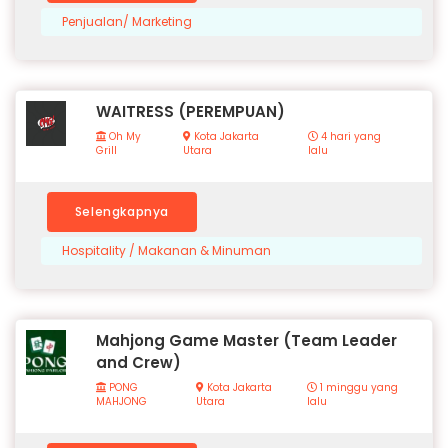
Penjualan/ Marketing
WAITRESS (PEREMPUAN)
Oh My
Kota Jakarta
4 hari yang
Grill
Utara
lalu
Selengkapnya
Hospitality / Makanan & Minuman
Mahjong Game Master (Team Leader
and Crew)
PONG
Kota Jakarta
1 minggu yang
MAHJONG
Utara
lalu