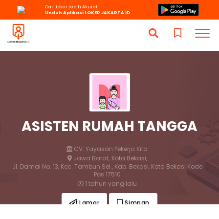
Cari Loker Lebih Akurat
Unduh Aplikasi LOKER JAKARTA ID
ASISTEN RUMAH TANGGA
CV. Yayasan Pekerja Kita
Jawa Barat,
Kota Bekasi,
Jl. Damai No. 13, Kec. Tambun Sel., Kab. Bekasi, Kota Bekasi Kode
Pos 17510
1 tahun yang lalu
Lamar
Simpan