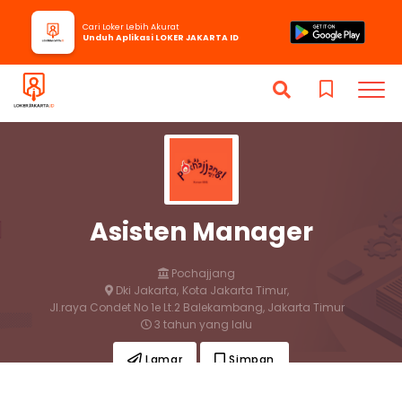
Cari Loker Lebih Akurat
Unduh Aplikasi LOKER JAKARTA ID
Asisten Manager
Pochajjang
Dki Jakarta,
Kota Jakarta Timur,
Jl.raya Condet No 1e Lt.2 Balekambang, Jakarta Timur
3 tahun yang lalu
Lamar
Simpan