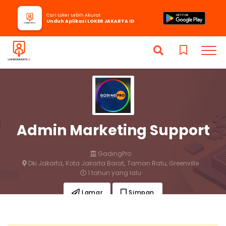
Cari Loker Lebih Akurat
Unduh Aplikasi LOKER JAKARTA ID
Admin Marketing Support
GadingPro
Dki Jakarta,
Kota Jakarta Barat,
Taman Ratu, Greenville
1 tahun yang lalu
Lamar
Simpan