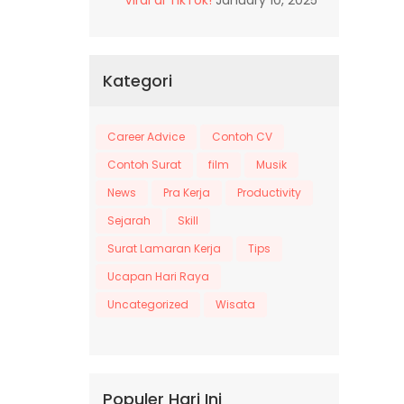
Kategori
Career Advice
Contoh CV
Contoh Surat
film
Musik
News
Pra Kerja
Productivity
Sejarah
Skill
Surat Lamaran Kerja
Tips
Ucapan Hari Raya
Uncategorized
Wisata
Populer Hari Ini