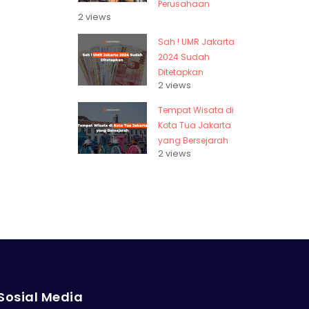
Perusahaan
2 views
Sah ! UMR Jakarta
2024 Sudah
Ditetapkan
2 views
Tempat Wisata di
Kota Tua Jakarta
yang Bersejarah
2 views
Sosial Media