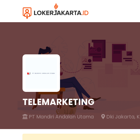
TELEMARKETING
PT Mandiri Andalan Utama
Dki Jakarta,
K