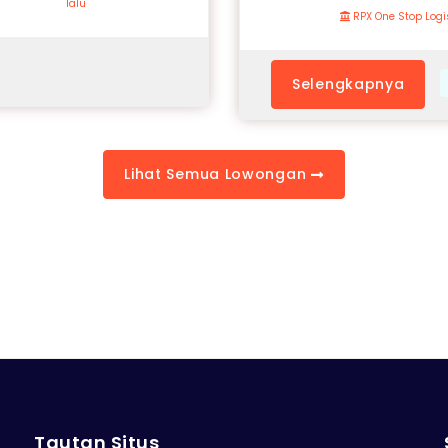
lalu
RPX One Stop Logi
Selengkapnya
Lihat Semua Lowongan
Tautan Situs