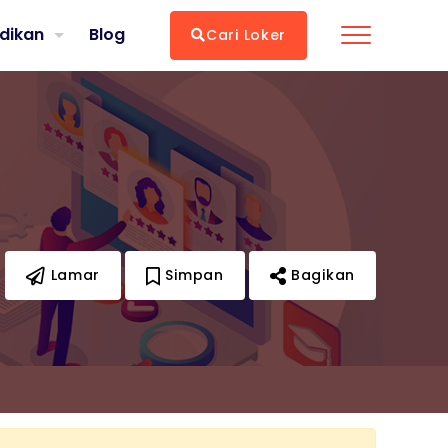
dikan
Blog
Cari Loker
Lamar
Simpan
Bagikan