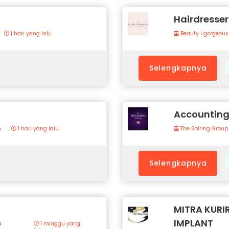
Hairdresser 
1 hari yang lalu
Beauty I gorgeous
Selengkapnya
Accounting
n
1 hari yang lalu
The Solring Group
Selengkapnya
MITRA KURI
IMPLANT
a
1 minggu yang