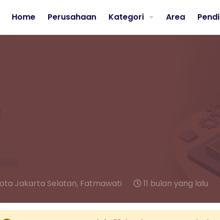
Home
Perusahaan
Kategori
Area
Pendi
ota Jakarta Selatan,
Fatmawati
11 bulan yang lalu