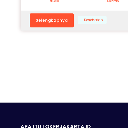
studio
Selatan
Selengkapnya
Kesehatan
APA ITU LOKERJAKARTA.ID