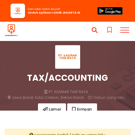
Cari Loker Lebih Akurat
Unduh Aplikasi LOKER JAKARTA ID
TAX/ACCOUNTING
PT. KASMAR TIAR RAYA
Jawa Barat,
Kota Cirebon,
Bekasi Barat
1 tahun yang lalu
Lamar
Simpan
Lowongan terbit 1 tahun yang lalu.