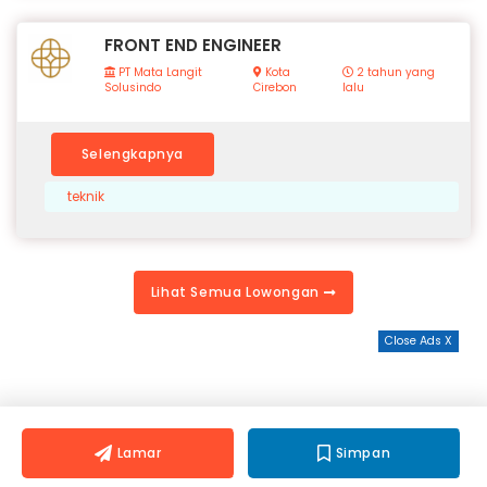
FRONT END ENGINEER
PT Mata Langit
Kota
2 tahun yang
Solusindo
Cirebon
lalu
Selengkapnya
teknik
Lihat Semua Lowongan
Close Ads X
Lamar
Simpan