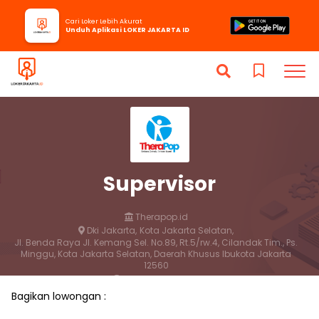
Cari Loker Lebih Akurat
Unduh Aplikasi LOKER JAKARTA ID
Supervisor
Therapop.id
Dki Jakarta,
Kota Jakarta Selatan,
Jl. Benda Raya Jl. Kemang Sel. No.89, Rt.5/rw.4, Cilandak Tim., Ps.
Minggu, Kota Jakarta Selatan, Daerah Khusus Ibukota Jakarta
12560
2 bulan yang lalu
Bagikan lowongan :
Lamar
Simpan