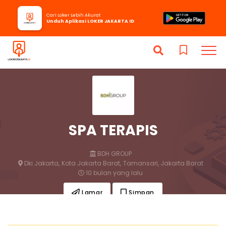
Cari Loker Lebih Akurat
Unduh Aplikasi LOKER JAKARTA ID
SPA TERAPIS
BDH GROUP
Dki Jakarta,
Kota Jakarta Barat,
Tamansari, Jakarta Barat
10 bulan yang lalu
Lamar
Simpan