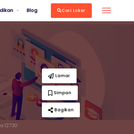
dikan
Blog
Cari Loker
Lamar
Simpan
Bagikan
ta 12730