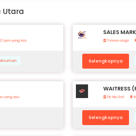
a Utara
SALES MAR
1 jam yang lalu
Trinova cargo
& Minuman
Selengkapnya
WAITRESS 
ri yang lalu
Oh My Grill
K
Selengkapnya