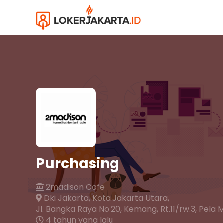
Purchasing
2madison Cafe
Dki Jakarta,
Kota Jakarta Utara,
Jl. Bangka Raya No 20, Kemang, Rt.11/rw.3, Pel
4 tahun yang lalu