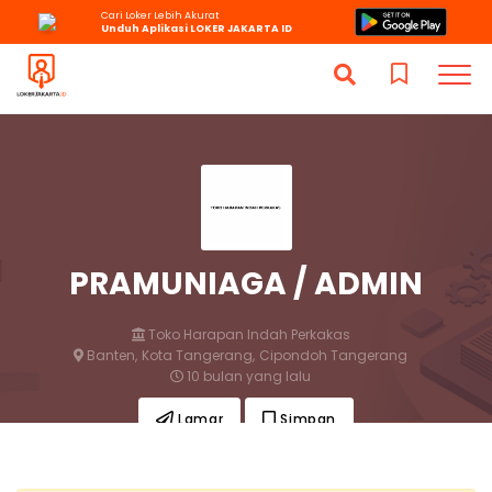
Cari Loker Lebih Akurat
Unduh Aplikasi LOKER JAKARTA ID
PRAMUNIAGA / ADMIN
Toko Harapan Indah Perkakas
Banten,
Kota Tangerang,
Cipondoh Tangerang
10 bulan yang lalu
Lamar
Simpan