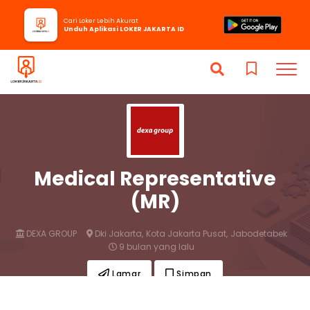
Cari Loker Lebih Akurat
Unduh Aplikasi LOKER JAKARTA ID
Medical Representative
(MR)
DEXA GROUP
Dki Jakarta,
Kota Jakarta Pusat,
Jabodetabek
9 bulan yang lalu
Lamar
Simpan