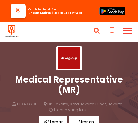
Cari Loker Lebih Akurat
Unduh Aplikasi LOKER JAKARTA ID
Medical Representative
(MR)
DEXA GROUP
Dki Jakarta,
Kota Jakarta Pusat,
Jakarta
1 tahun yang lalu
Lamar
Simpan