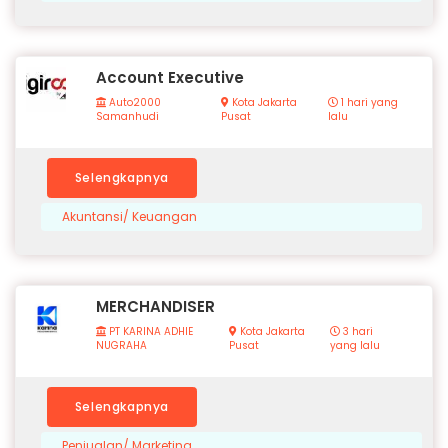
Account Executive
Auto2000
Kota Jakarta
1 hari yang
Samanhudi
Pusat
lalu
Selengkapnya
Akuntansi/ Keuangan
MERCHANDISER
PT KARINA ADHIE
Kota Jakarta
3 hari
NUGRAHA
Pusat
yang lalu
Selengkapnya
Penjualan/ Marketing