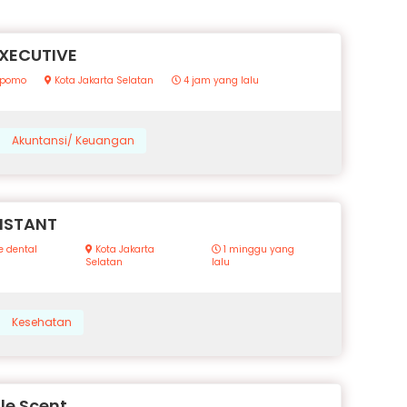
XECUTIVE
upomo
Kota Jakarta Selatan
4 jam yang lalu
Akuntansi/ Keuangan
ISTANT
e dental
Kota Jakarta
1 minggu yang
Selatan
lalu
Kesehatan
le Scent