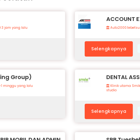
ACCOUNT E
3 jam yang lalu
Auto2000.tebets
Selengkapnya
ring Group)
DENTAL ASS
1 minggu yang lalu
Klinik utama Smil
studio
Selengkapnya
URIR MOBIL DAN ADMIN
SPB Tuesbel