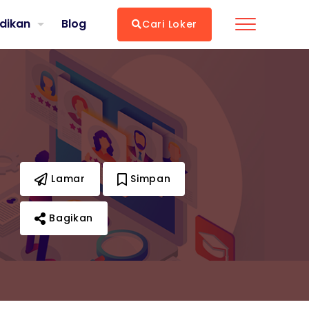
dikan
Blog
Cari Loker
Lamar
Simpan
Bagikan