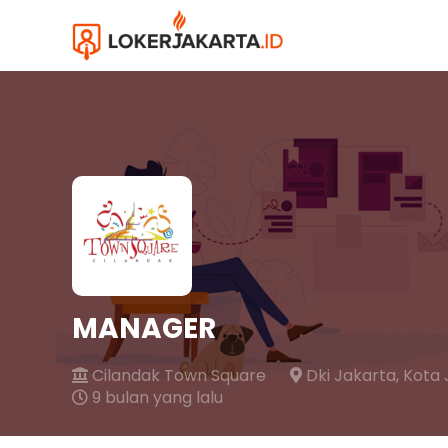
MANAGER
Cilandak Town Square
Dki Jakarta,
Kota 
9 bulan yang lalu