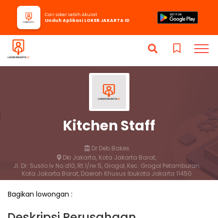
Cari Loker Lebih Akurat
Unduh Aplikasi LOKER JAKARTA ID
Kitchen Staff
Dr Deb Bakes
Dki Jakarta,
Kota Jakarta Barat,
Jl. Dr. Susilo Iv No.d10, Rt.1/rw.5, Grogol, Kec. Grogol Petamburan,
Kota Jakarta Barat, Daerah Khusus Ibukota Jakarta 11450
1 bulan yang lalu
Bagikan lowongan :
Lamar
Simpan
Deskripsi Perusahaan